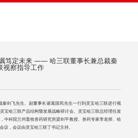
瞩笃定未来 —— 哈三联董事长兼总裁秦
联视察指导工作
次
裁秦剑飞先生、副董事长诸葛国民先生一行到灵宝哈三联进行视
灵宝哈三联产品结构暨发展战略研讨会。灵宝哈三联总经理任发
，中科院兰州畜牧兽药研究所梁剑平教授、兽药专家李老师、哈
会议，会议由灵宝哈三联丁书记主持。