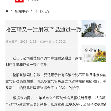
动态
新闻中心
企业动态
专题报道
哈三联又一注射液产品通过一致性评价
SPECIAL
COLUMN
发布日期：2021-12-03 点击次数：
6150 次
企业文化
CULTURAL
近日，公司继盐酸昂丹司琼注射液通过一致性评价后，产品盐酸
ACTIVITY
制药质量和疗效一致性评价。
盐酸氨溴索注射液主要适用于伴有痰液分泌不正常及排痰功能不
支气管炎急性加重、喘息型支气管炎及支气管哮喘的祛痰治疗。手术
及新生儿的婴儿呼吸窘迫综合症（IRDS）的治疗。
根据米内网2020年城市公立医院销售数据统计显示，祛痰药（
产品市场占比前三名分别是，氨溴索占比39.63%，乙酰半胱氨酸占比25