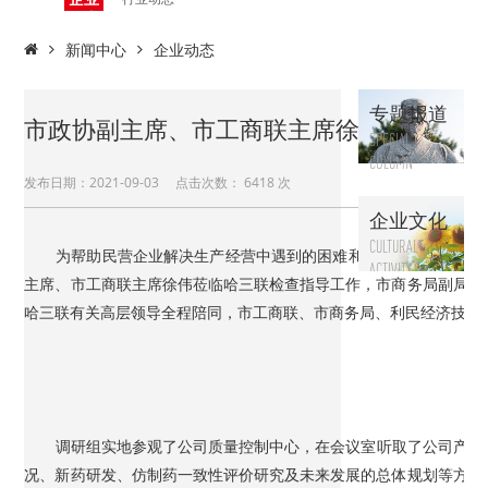
动态
新闻中心
企业动态
专题报道
市政协副主席、市工商联主席徐伟一行莅临
SPECIAL
COLUMN
发布日期：2021-09-03 点击次数：
6418 次
企业文化
CULTURAL
为帮助民营企业解决生产经营中遇到的困难和问题，推动企业实现
ACTIVITY
主席、市工商联主席徐伟莅临哈三联检查指导工作，市商务局副局长
哈三联有关高层领导全程陪同，市工商联、市商务局、利民经济技术
调研组实地参观了公司质量控制中心，在会议室听取了公司产业
况、新药研发、仿制药一致性评价研究及未来发展的总体规划等方面