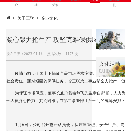
文化
介
构
荣誉
们
关于三联
企业文化
专题专栏
凝心聚力抢生产 攻坚克难保供应——哈三
SPECIAL
COLUMN
发布日期：2023-01-16 点击次数： 1175 次
文化活动
CULTURAL
疫情当前，全国上下输液产品市场需求突增。哈三联作为上市企
ACTIVITY
社会责任。面对艰巨的保供任务，哈三联第二事业部全力抢产，但生
为保证市场供应，董事长兼总裁秦剑飞先生亲自部署，人力资源
部人员齐心协力，共克时艰，在第二事业部生产部门的统筹安排下，
1月6日，公司召开抢产动员会，从质量管理、安全生产、岗位